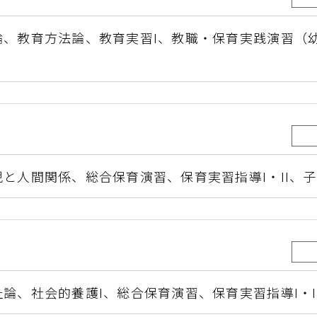
論、
教育方法論、
教育実習I、
教職・保育実践演習（
児と人間関係、
総合保育演習、
保育実習指導I・II、
子
祉論、
社会的養護I、
総合保育演習、
保育実習指導I・II