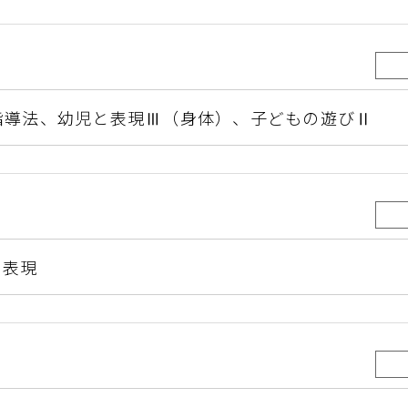
指導法、
幼児と表現Ⅲ（身体）、
子どもの遊びⅡ
と表現