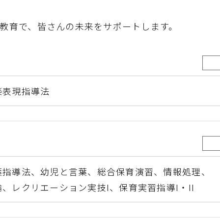
教育で、皆さんの未来をサポートします。
楽表現指導法
葉指導法、
幼児と言葉、
総合保育演習、
情報処理、
論、
レクリエーション実技I、
保育実習指導I・II