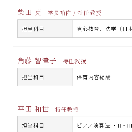
柴田 克
学長補佐 / 特任教授
担当科目
真心教育、
法学（日
角藤 智津子
特任教授
担当科目
保育内容総論
平田 和世
特任教授
担当科目
ピアノ演奏法I・II・III