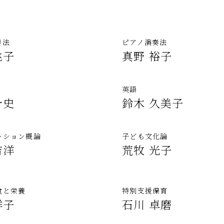
奏法
ピアノ演奏法
桃子
真野 裕子
英語
一史
鈴木 久美子
ーション概論
子ども文化論
吉洋
荒牧 光子
食と栄養
特別支援保育
洋子
石川 卓磨