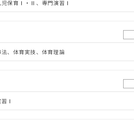
乳児保育Ⅰ・Ⅱ、
専門演習Ⅰ
導法、
体育実技、
体育理論
実習Ⅰ