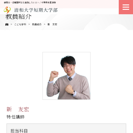
保育士・幼稚園教諭を目指したい人へ / 千葉県木更津市
こども学科
教員紹介
こども学科
教員紹介
新 友宏
新 友宏
特任講師
担当科目