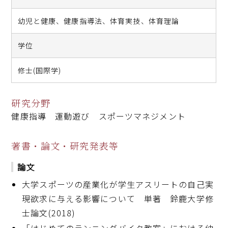
幼児と健康、
健康指導法、
体育実技、
体育理論
学位
修士(国際学)
研究分野
健康指導 運動遊び スポーツマネジメント
著書・論文・研究発表等
論文
大学スポーツの産業化が学生アスリートの自己実
現欲求に与える影響について 単著 鈴鹿大学修
士論文(2018)
「はじめてのランニングバイク教室」における幼